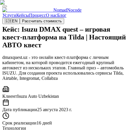
NomadNocode
Услуги
Кейсы
Процесс
О нас
Блог
🇬🇧
EN
Рассчитать стоимость
Кейс: Isuzu DMAX quest – игровая
квест-платформа на Tilda | Настоящий
АВТО квест
dmaxquest.uz - это онлайн квест-платформа с личным
кабинетом, на которой проводится ежегодный крупный
автоквест из нескольких этапов. Главный приз – автомобиль
ISUZU. Для создания проекта использовались сервисы Tilda,
Airtable, Integromat, Collabza
Клиент
Isuzu Auto Uzbekistan
Дата публикации
25 августа 2023 г.
Срок реализации
16 дней
Технологии