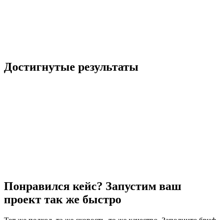
Сервис Nomad Land предлагает функционал посуточного
бронирования жилья в США. Платформа объединяет хозяев
жилья и путешественников с картой digital nomad
Смотреть кейс
Достигнутые результаты
Понравился кейс? Запустим ваш
проект так же быстро