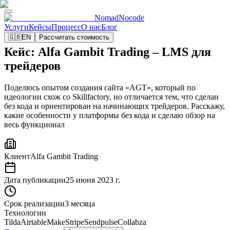
NomadNocode
Услуги
Кейсы
Процесс
О нас
Блог
🇬🇧
EN
Рассчитать стоимость
Кейс: Alfa Gambit Trading – LMS для
трейдеров
Поделюсь опытом создания сайта «AGT», который по
идеологии схож со Skillfactory, но отличается тем, что сделан
без кода и ориентирован на начинающих трейдеров. Расскажу,
какие особенности у платформы без кода и сделаю обзор на
весь функционал
Клиент
Alfa Gambit Trading
Дата публикации
25 июня 2023 г.
Срок реализации
3 месяца
Технологии
Tilda
Airtable
Make
Stripe
Sendpulse
Collabza